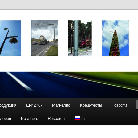
родукция
EN12767
Магнелис
Краш-тесты
Новости
алерея
Be a hero
Research
ru