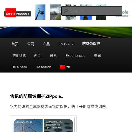
Skip
to
Sear
primary
content
Zippole
Main
防腐蚀保护
首页
公司
产品
EN12767
menu
冲撞测试
新闻
联系
Experiences
畫廊
Be a hero
Research
zh
含钒的防腐蚀保护
ZIPpole
。
钒为特殊的金属钢材表面镀层保护，防止长期磨损或划伤。